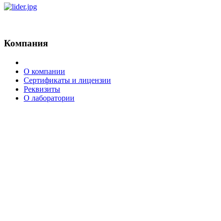
AdmirorGallery 5.0.0
, author/s
Vasiljevski
&
Kekeljevic
.
Компания
О компании
Сертификаты и лицензии
Реквизиты
О лаборатории